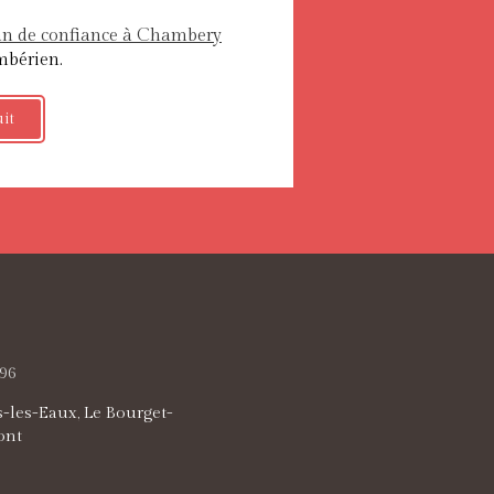
san de confiance à Chambery
mbérien.
uit
96
s-les-Eaux, Le Bourget-
ont