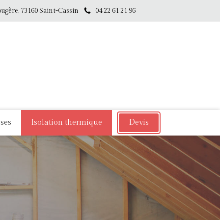
ougère, 73160 Saint-Cassin
04 22 61 21 96
sses
Isolation thermique
Devis